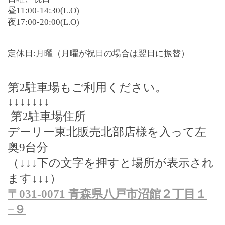
昼11:00-14:30(L.O)
夜17:00-20:00(L.O)
定休日:月曜（月曜が祝日の場合は翌日に振替）
第
2
駐車場もご利用ください。
↓↓↓↓↓↓↓
第
2
駐車場住所
デーリー東北販売北部店様を入って左
奥
9
台分
（
↓↓↓
下の文字を押すと場所が表示され
ます
↓↓↓
）
〒
031-0071
青森県八戸市沼館２丁目１
−
９