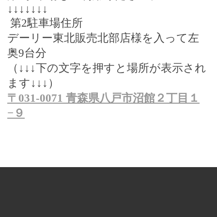
↓↓↓↓↓↓↓
第
2
駐車場住所
デーリー東北販売北部店様を入って左
奥
9
台分
（
↓↓↓
下の文字を押すと場所が表示され
ます
↓↓↓
）
〒
031-0071
青森県八戸市沼館２丁目１
−
９