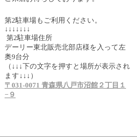
第
2
駐車場もご利用ください。
↓↓↓↓↓↓↓
第
2
駐車場住所
デーリー東北販売北部店様を入って左
奥
9
台分
（
↓↓↓
下の文字を押すと場所が表示され
ます
↓↓↓
）
〒
031-0071
青森県八戸市沼館２丁目１
−
９