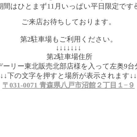
期間はひとまず
11
月いっぱい平日限定です
ご来店お待ちしております。
第
2
駐車場もご利用ください。
↓↓↓↓↓↓↓
第
2
駐車場住所
デーリー東北販売北部店様を入って左奥
9
台
↓↓
下の文字を押すと場所が表示されます
↓↓
〒
031-0071
青森県八戸市沼館２丁目１
−
９